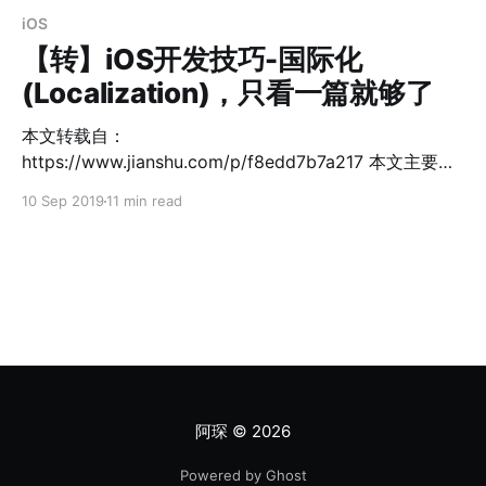
iOS
【转】iOS开发技巧-国际化
(Localization)，只看一篇就够了
本文转载自：
https://www.jianshu.com/p/f8edd7b7a217 本文主要涉
及iOS的国际化，网上虽然有很多相关的文章，但是仔细
10 Sep 2019
11 min read
阅读下来感觉都不太全面，因此重开一篇总结，记录项目
中遇到的所有要点，demo见最下方链接。 1. App名称国
际化 2. 图片、文字国际化 3. 强制默认显示某种语言 4. 启
动图国际化 5. iOS10所需的权限配置国际化 6.
xib/storyboard国际化 7. 总结 1.App名称国际化 非常简
单地按步骤修改就可以了。 PROJECT-Info-
Localizations中点击下方的小“+”，添加需要添加的语
言，本文中以简体中文和英文为例。（国际化的所有操
作，都需要这一步作为前提。） 添加以InfoPlist.string为
阿琛
© 2026
名称的string文件。查到的资料都说需要名称一模一样才
能使用，没试过其他的名字。 选中新建好的
Powered by Ghost